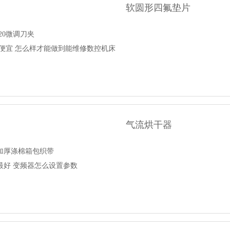
软圆形四氟垫片
20微调刀夹
哪个便宜 怎么样才能做到能维修数控机床
气流烘干器
加厚涤棉箱包织带
最好 变频器怎么设置参数