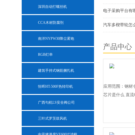
深圳自动打螺丝机
电子采购平台有
CCA木材防腐剂
汽车多楔带轮怎
南洋NYPW30降尘雾炮
产品中心
RGB灯串
建筑手持式钢筋捆扎机
应用范围：钢材
恒晖HT-500F热转印机
芯片是什么 直
广西勾机LS安全阀公司
三叶式罗茨鼓风机
中亚烤漆房VF600过滤棉