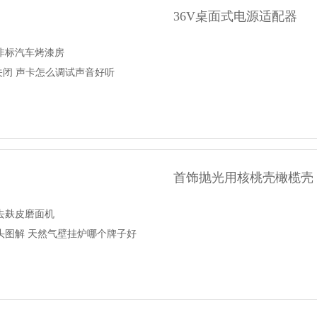
36V桌面式电源适配器
非标汽车烤漆房
么关闭 声卡怎么调试声音好听
首饰抛光用核桃壳橄榄壳
去麸皮磨面机
头图解 天然气壁挂炉哪个牌子好