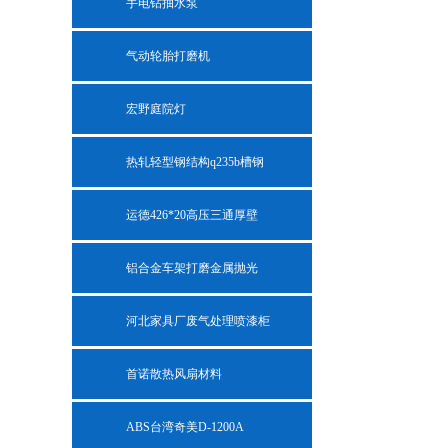
手电钻抽水泵
气动轮胎打磨机
宏野庭院灯
热轧轻型钢结构q235b槽钢
运德426*20高压三通厚壁
铝合金车架打磨金属抛光
河北家具厂废气处理喷漆柜
首诺散热风扇材料
ABS台湾奇美D-1200A