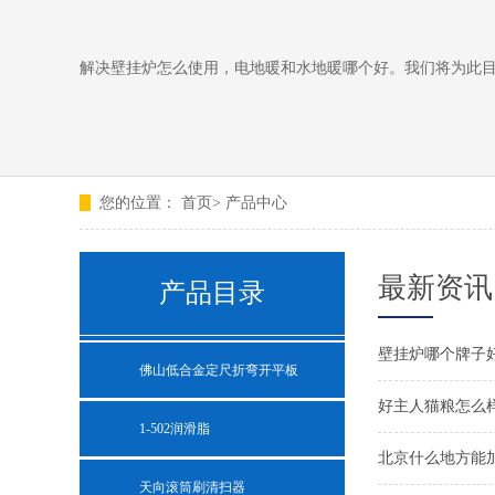
解决壁挂炉怎么使用，电地暖和水地暖哪个好。我们将为此
您的位置：
首页
>
产品中心
最新资讯
产品目录
壁挂炉哪个牌子
佛山低合金定尺折弯开平板
好主人猫粮怎么
1-502润滑脂
北京什么地方能
天向滚筒刷清扫器