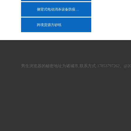
侧背式电动消杀设备防疫雾化机
跨境货源方砂纸
男生浏览器的秘密地址为诸城市,联系方式:17853797262。@2