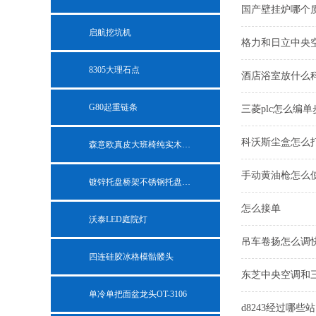
国产壁挂炉哪个
启航挖坑机
格力和日立中央
8305大理石点
酒店浴室放什么
G80起重链条
三菱plc怎么编单
科沃斯尘盒怎么
森意欧真皮大班椅纯实木老板椅
手动黄油枪怎么
镀锌托盘桥架不锈钢托盘式桥架
怎么接单
沃泰LED庭院灯
吊车卷扬怎么调
四连硅胶冰格模骷髅头
东芝中央空调和
单冷单把面盆龙头OT-3106
d8243经过哪些站