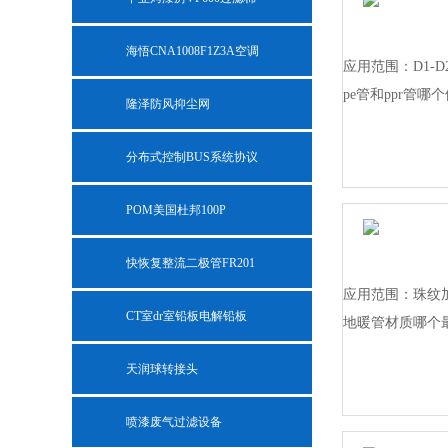
海悟CNA1008F1Z3A空调
应用范围：D1-D
pe管和ppr管
隆泽防风抑尘网
分布式控制BUS系统协议
POM美国杜邦100P
快恢复整流二极管FR201
应用范围：珠纹
CT室dr室铅板电解铅板
地暖管材质哪个
天润球转接头
喷漆废气过滤设备